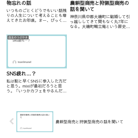
農耕型商売と狩猟型商売の
物忘れの話
話を聞いて
いつものごとくどうでもいい話残
りの人生について考えることも増
神奈川県中郡大磯町に結婚して引
えてきたお年頃。まー、びっくり
っ越ししてきて間もなく丸7年に
するほど物忘れがひどい。（涙）
なる。大磯町鴫立庵という歴史あ
ちょっと前から所謂「めがね、め
る場所に魅了されて、場所をお借
がね…」をやり始めたんだが、
りしてお茶会を始めた。その後コ
店主のつぶやき
「ソレ」を買いに行って「ソレ以
ロナ禍でお茶会は中止したのだ
外」を買って帰ってくるとか、夫
が、当時の管理会社様よりありが
と...
たいことに少人数でのお茶講座の
ご...
SNS疲れ…？
私は割と早くSNSに参入した方だ
と思う。mixiが最初だろうと思
う。「いつかカフェをやるんだ」
と喚き散らしていた。応援してく
ださる方が現れたり、そこから出
会って今も近しい職種の人との付
き合いもある。一方、失敗も多く
してきた。痛い思いは人より...
農耕型商売と狩猟型商売の話を聞いて