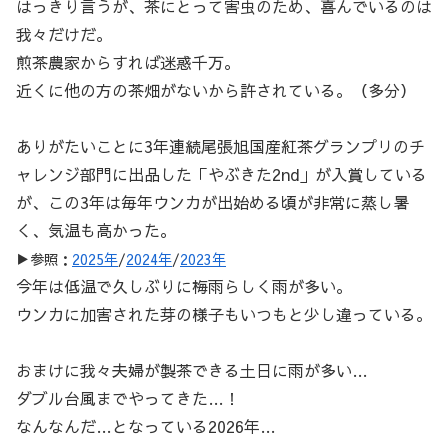
はっきり言うが、茶にとって害虫のため、喜んでいるのは
我々だけだ。
煎茶農家からすれば迷惑千万。
近くに他の方の茶畑がないから許されている。（多分）
ありがたいことに3年連続尾張旭国産紅茶グランプリのチ
ャレンジ部門に出品した「やぶきた2nd」が入賞している
が、この3年は毎年ウンカが出始める頃が非常に蒸し暑
く、気温も高かった。
▶参照：
2025年
/
2024年
/
2023年
今年は低温で久しぶりに梅雨らしく雨が多い。
ウンカに加害された芽の様子もいつもと少し違っている。
おまけに我々夫婦が製茶できる土日に雨が多い…
ダブル台風までやってきた…！
なんなんだ…となっている2026年…