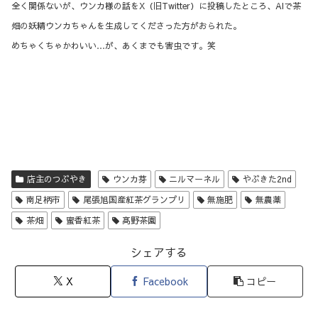
全く関係ないが、ウンカ様の話をX（旧Twitter）に投稿したところ、AIで茶
畑の妖精ウンカちゃんを生成してくださった方がおられた。
めちゃくちゃかわいい…が、あくまでも害虫です。笑
店主のつぶやき
ウンカ芽
ニルマーネル
やぶきた2nd
南足柄市
尾張旭国産紅茶グランプリ
無施肥
無農薬
茶畑
蜜香紅茶
髙野茶園
シェアする
X
Facebook
コピー