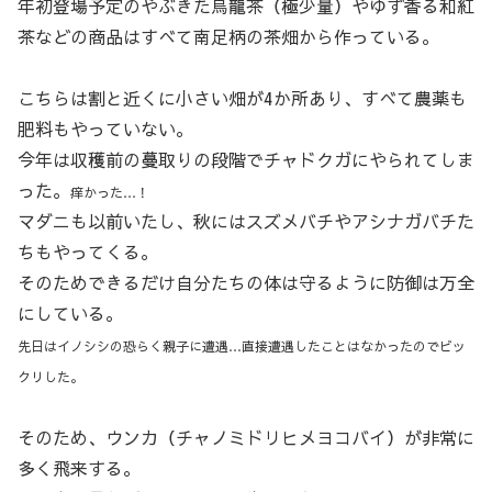
年初登場予定のやぶきた烏龍茶（極少量）やゆず香る和紅
茶などの商品はすべて南足柄の茶畑から作っている。
こちらは割と近くに小さい畑が4か所あり、すべて農薬も
肥料もやっていない。
今年は収穫前の蔓取りの段階でチャドクガにやられてしま
った。
痒かった…！
マダニも以前いたし、秋にはスズメバチやアシナガバチた
ちもやってくる。
そのためできるだけ自分たちの体は守るように防御は万全
にしている。
先日はイノシシの恐らく親子に遭遇…直接遭遇したことはなかったのでビッ
クリした。
そのため、ウンカ（チャノミドリヒメヨコバイ）が非常に
多く飛来する。