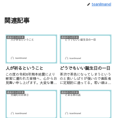
teanilmanel
関連記事
店主のつぶやき
店主のつぶやき
人が祈るということ
どうでもいい誕生日の一日
この度の令和8年熊本地震により
茶渋で茶色になってしまうという
被害に遭われた皆様へ、心からお
のと食いしばりが強いので歯医者
見舞い申し上げます。大変な暑さ
に定期的に通ってる。若い頃は
が続く中での避難生活や復旧作業
「痛くもないのに3ヶ月に一度な
は、想像を絶するご苦労があるか
んて通えるか（怒）」とか言って
店主のつぶやき
店主のつぶやき
と存じます。被災された方々の安
たけど、ここ数年は大人しく３ヶ
全と、熱中症など健康面の無事を
月ごとの定期検診に通ってる。1
切に願っております。また、ご
年で４回の定期健診、金銭的には
自...
厳...