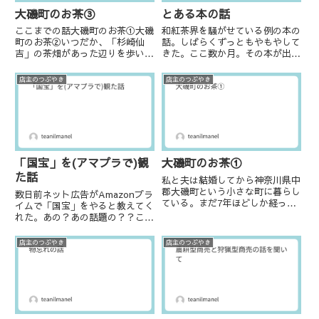
大磯町のお茶③
とある本の話
ここまでの話大磯町のお茶①大磯
和紅茶界を騒がせている例の本の
町のお茶②いつだか、「杉崎仙
話。しばらくずっともやもやして
吉」の茶畑があった辺りを歩いて
きた。ここ数か月。その本が出版
みた。近くの寺の住職にお尋ねす
される少し前、「こんな本が出る
ると「お茶屋さん、昔あったよ」
らしいよ」と友人が教えてくれ
店主のつぶやき
店主のつぶやき
という。住職の子供時分、近くで
た。そして「あなた、掲載されて
お茶を作っていた？販売してい
いるよ」とも。寝耳に水の話だっ
た？方がいたという。みんな「お
たので、本ってこうやって何も知
茶屋...
ら...
「国宝」を(アマプラで)観
大磯町のお茶①
た話
私と夫は結婚してから神奈川県中
郡大磯町という小さな町に暮らし
数日前ネット広告がAmazonプラ
ている。まだ7年ほどしか経って
イムで「国宝」をやると教えてく
いないが、大磯町には長い長い歴
れた。あの？あの話題の？？こん
史があり、多くの首相、財界人、
なに早く？！Amazonプライム会
作家、画家などが暮らしたり別荘
員で良かったー！実は今もまだ他
店主のつぶやき
店主のつぶやき
を構えたりしている。そんな方々
の方の感想とか何も見ていない。
とお茶との関係を調べ始めたの
評論家の方のご意見も拝見してい
が...
ない。まっさらな状態で...