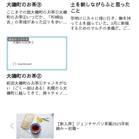
大磯町のお茶③
土を耕しながらふと思った
こと
ここまでの話大磯町のお茶①大磯
町のお茶②いつだか、「杉崎仙
年明けに久々に畑に行き、鍬を持
吉」の茶畑があった辺りを歩いて
って土を掘っていた。3月に新植
みた。近くの寺の住職にお尋ねす
するためのマルチの準備だ。ご存
ると「お茶屋さん、昔あったよ」
じの方も多いと思うが、マルチを
という。住職の子供時分、近くで
ひく機械をお持ちの方からすれば
店主のつぶやき
お茶を作っていた？販売してい
途方に暮れるような作業だ。使う
た？方がいたという。みんな「お
のは自身の肉体と鍬だけ。もちろ
茶屋...
ん鍬の質などもあるかもしれな
い...
大磯町のお茶②
前回大磯町のお茶①チャノキがな
い（ごく一部はある）札幌から大
磯町に越してきて、時々チャノキ
が生垣代わりに植えられていた
り、庭に1本だけ植えていたりす
るところをいくつか見つけて嬉し
くなった。茶処では面白くもなん
でもない風景だろうが、チャノキ
に...
【新入荷】ジュンチヤバリ茶園2025年秋
摘み～初霜～