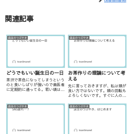
関連記事
店主のつぶやき
店主のつぶやき
どうでもいい誕生日の一日
お茶作りの理論について考
える
茶渋で茶色になってしまうという
のと食いしばりが強いので歯医者
先に言っておきますが、私は頭が
に定期的に通ってる。若い頃は
良い方ではないです。頭の回転も
「痛くもないのに3ヶ月に一度な
よろしくないです。すぐに人の話
んて通えるか（怒）」とか言って
が理解できず、うーん？となるこ
たけど、ここ数年は大人しく３ヶ
とも多々あります。人から聞いた
店主のつぶやき
店主のつぶやき
月ごとの定期検診に通ってる。1
話をまるで自分で体験したことの
年で４回の定期健診、金銭的には
ように話せる人がうらやましいこ
厳...
ともあります。そして論理的に
話...