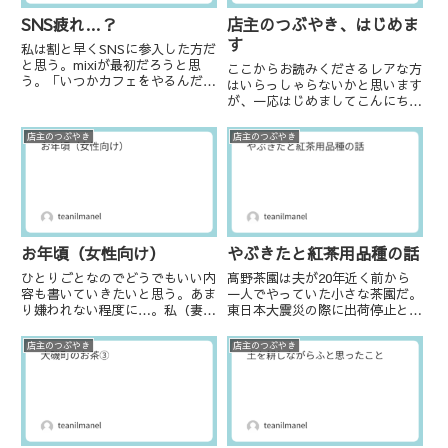
SNS疲れ…？
店主のつぶやき、はじめま
す
私は割と早くSNSに参入した方だ
と思う。mixiが最初だろうと思
ここからお読みくださるレアな方
う。「いつかカフェをやるんだ」
はいらっしゃらないかと思います
と喚き散らしていた。応援してく
が、一応はじめましてこんにち
ださる方が現れたり、そこから出
は、もしくはこんばんは。お茶の
会って今も近しい職種の人との付
店ニルマーネル店主たかのゆきよ
店主のつぶやき
店主のつぶやき
き合いもある。一方、失敗も多く
です。そして一応自己紹介的には
してきた。痛い思いは人より...
なるのですが、「お茶の店ニルマ
ーネル＆髙野茶園」という形で現
在...
やぶきたと紅茶用品種の話
お年頃（女性向け）
髙野茶園は夫が20年近く前から
ひとりごとなのでどうでもいい内
一人でやっていた小さな茶園だ。
容も書いていきたいと思う。あま
東日本大震災の際に出荷停止とな
り嫌われない程度に…。私（妻の
り、そこから弱小新規就農者の夫
方）はあと数か月で50の大台に
はどん底に落ちた。息も絶え絶え
乗ろうとしている。女性の皆様が
店主のつぶやき
店主のつぶやき
な状況を少し乗り越えた10年ほ
誰しも通過する時期の真っ最中
ど前から、蒸し製煎茶などより機
で、まぁまぁしんどい。ここ数年
材が少ないという(安易な)理由...
は秋を迎える時に必ずひどい胃痛
に...