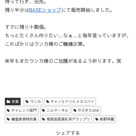
持って行き、完売。
残り半分は
BASEショップ
にて販売開始しました。
すでに残り十数個。
もっとたくさん作りたい…なぁ…と毎年言っていますが、
こればかりはウンカ様のご機嫌次第。
来年もまたウンカ様のご加護があるよう祈ります。笑
受賞
ウンカ
チャノミドリヒメヨコバイ
チャレンジ部門
ニルマーネル
やぶきた2nd
審査委員特別賞
尾張旭国産紅茶グランプリ
髙野茶園
シェアする