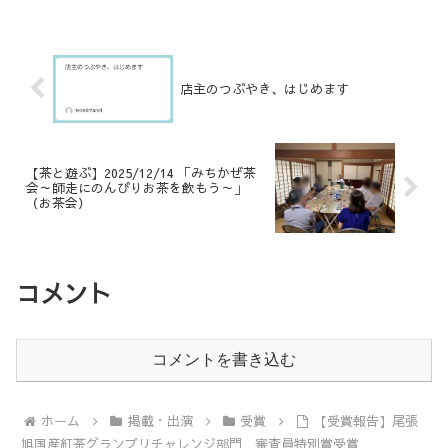
紅茶2nd」です。昨年も全く同じ
でチャレンジ部門金賞を受賞致し
製品を同じ賞に出品し、金賞をい
ました。今年は違うロットでチャ
ただいておりました。▼参考：尾
レンジをしてみようと、夏摘みの
張旭国産紅茶グランプリ2023...
手摘み手揉みの紅茶（やぶきた
2nd）を出品したところ昨年と...
店主のつぶやき、はじめます
【茶と遊ぶ】2025/12/14 「みちかぜ茶
会～師走にのんびりお茶を飲もう～」
（お茶会）
コメント
コメントを書き込む
ホーム
掲載・出演
受賞
【受賞報告】尾張
旭国産紅茶グランプリチャレンジ部門 審査員特別賞受賞