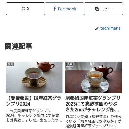
X
Facebook
コピー
teanilmanel
関連記事
受賞
受賞
【受賞報告】国産紅茶グラ
尾張旭国産紅茶グランプリ
ンプリ2024
2023にて髙野茶園のやぶ
きた2ndがチャレンジ部門
この度国産紅茶グランプリ
金賞を受賞しました
2024、チャレンジ部門にて金賞
昨年我々夫婦（髙野茶園）で作っ
を受賞致しました。出品したのは
ている「湘南紅茶はなゆらか」が
2024年「手摘み手揉みやぶきた
尾張旭国産紅茶グランプリ2022