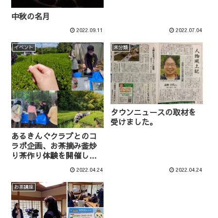
中秋の名月
2022.09.11
2022.07.04
イベント
未分類
タウンニュースの取材を
受けました。
あるきんぐクラブとのコ
ラボ企画、お茶摘み釜炒
り茶作り体験を開催しま
した。
2022.04.24
2022.04.24
お茶講座