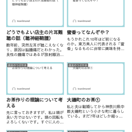
で、まぁまぁしんどい。ここ数年
る。こちらは割と近くに小さい畑
は秋を迎える時に必ずひどい胃痛
が4か所あり、すべて農薬も肥料
に...
もやっていない。今年は収穫前
の...
どうでもよい店主の片耳難
蜜香ってなんぞや？
聴の話（聴神経鞘腫）
もうかれこれ10年ほど前になる
のか。東方美人に代表される「蜜
数年前、突然左耳が聴こえなくな
香」なるものに非常に興味を持っ
り、原因は脳腫瘍だとわかった。
た。なぜか、と言われるとよくわ
良性の腫瘍ではあるが放射線治療
からない。その頃SNSなどでもよ
を受けられる3㎝は超えていて、
くその言葉を見かけたからだと思
脳幹や小脳を圧迫している。結局
店主のつぶやき
店主のつぶやき
う。当時（一応）紅茶専門店店主
外科手術を受けることになった。
であったが、様々なお茶を飲む...
偶然にもこの「聴神経鞘腫」とい
うものに詳しい先生をご紹介い
た...
お茶作りの理論について考
大磯町のお茶①
える
私と夫は結婚してから神奈川県中
郡大磯町という小さな町に暮らし
先に言っておきますが、私は頭が
ている。まだ7年ほどしか経って
良い方ではないです。頭の回転も
いないが、大磯町には長い長い歴
よろしくないです。すぐに人の話
史があり、多くの首相、財界人、
が理解できず、うーん？となるこ
作家、画家などが暮らしたり別荘
とも多々あります。人から聞いた