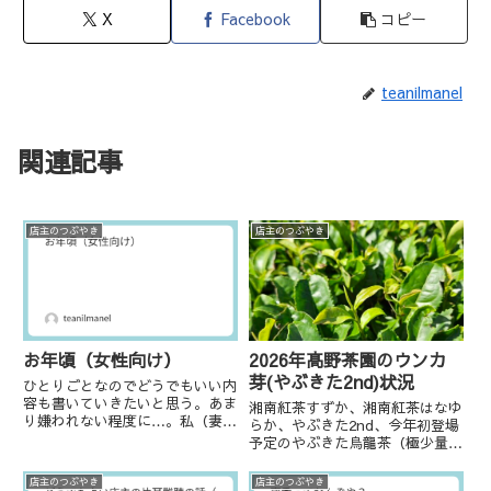
X
Facebook
コピー
teanilmanel
関連記事
店主のつぶやき
店主のつぶやき
2026年髙野茶園のウンカ
お年頃（女性向け）
芽(やぶきた2nd)状況
ひとりごとなのでどうでもいい内
容も書いていきたいと思う。あま
湘南紅茶すずか、湘南紅茶はなゆ
り嫌われない程度に…。私（妻の
らか、やぶきた2nd、今年初登場
方）はあと数か月で50の大台に
予定のやぶきた烏龍茶（極少量）
乗ろうとしている。女性の皆様が
やゆず香る和紅茶などの商品はす
誰しも通過する時期の真っ最中
べて南足柄の茶畑から作ってい
店主のつぶやき
店主のつぶやき