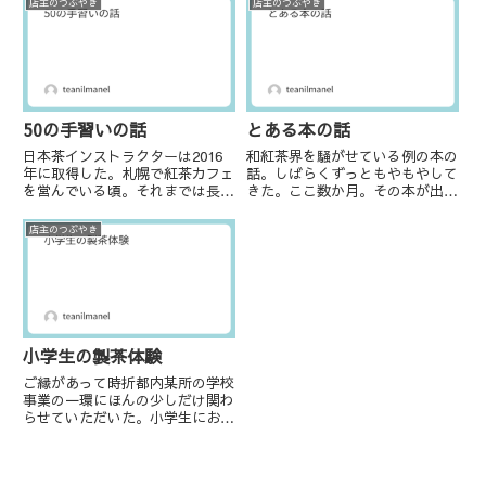
店主のつぶやき
店主のつぶやき
を構えたりしている。そんな方々
話をまるで自分で体験したことの
とお茶との関係を調べ始めたの
ように話せる人がうらやましいこ
が...
ともあります。そして論理的に
話...
50の手習いの話
とある本の話
日本茶インストラクターは2016
和紅茶界を騒がせている例の本の
年に取得した。札幌で紅茶カフェ
話。しばらくずっともやもやして
を営んでいる頃。それまでは長ら
きた。ここ数か月。その本が出版
く紅茶界隈だったが、急に日本茶
される少し前、「こんな本が出る
方面への視野が広がったのは日本
らしいよ」と友人が教えてくれ
店主のつぶやき
茶インストラクターを取得してか
た。そして「あなた、掲載されて
らになる。というのも、私の家は
いるよ」とも。寝耳に水の話だっ
全くお茶を飲まない家庭だった...
たので、本ってこうやって何も知
ら...
小学生の製茶体験
ご縁があって時折都内某所の学校
事業の一環にほんの少しだけ関わ
らせていただいた。小学生にお茶
の芽を摘んでもらい、それを製茶
して、飲む、という茶育授業を知
り合いの方（Yさん）が長年なさ