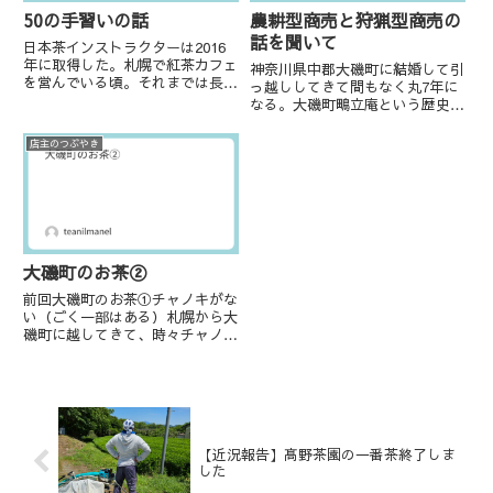
農耕型商売と狩猟型商売の
50の手習いの話
話を聞いて
日本茶インストラクターは2016
年に取得した。札幌で紅茶カフェ
神奈川県中郡大磯町に結婚して引
を営んでいる頃。それまでは長ら
っ越ししてきて間もなく丸7年に
く紅茶界隈だったが、急に日本茶
なる。大磯町鴫立庵という歴史あ
方面への視野が広がったのは日本
る場所に魅了されて、場所をお借
茶インストラクターを取得してか
りしてお茶会を始めた。その後コ
店主のつぶやき
らになる。というのも、私の家は
ロナ禍でお茶会は中止したのだ
全くお茶を飲まない家庭だった...
が、当時の管理会社様よりありが
たいことに少人数でのお茶講座の
ご...
大磯町のお茶②
前回大磯町のお茶①チャノキがな
い（ごく一部はある）札幌から大
磯町に越してきて、時々チャノキ
が生垣代わりに植えられていた
り、庭に1本だけ植えていたりす
るところをいくつか見つけて嬉し
くなった。茶処では面白くもなん
でもない風景だろうが、チャノキ
に...
【近況報告】髙野茶園の一番茶終了しま
した