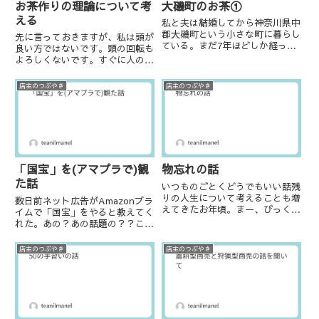
お茶作りの理論について考
大磯町のお茶①
える
私と夫は結婚してから神奈川県中
郡大磯町という小さな町に暮らし
先に言っておきますが、私は頭が
ている。まだ7年ほどしか経って
良い方ではないです。頭の回転も
いないが、大磯町には長い長い歴
よろしくないです。すぐに人の話
史があり、多くの首相、財界人、
が理解できず、うーん？となるこ
作家、画家などが暮らしたり別荘
とも多々あります。人から聞いた
店主のつぶやき
店主のつぶやき
を構えたりしている。そんな方々
話をまるで自分で体験したことの
とお茶との関係を調べ始めたの
ように話せる人がうらやましいこ
が...
ともあります。そして論理的に
話...
「国宝」を(アマプラで)観
物忘れの話
た話
いつものごとくどうでもいい話残
りの人生について考えることも増
数日前ネット広告がAmazonプラ
えてきたお年頃。まー、びっくり
イムで「国宝」をやると教えてく
するほど物忘れがひどい。（涙）
れた。あの？あの話題の？？こん
ちょっと前から所謂「めがね、め
なに早く？！Amazonプライム会
がね…」をやり始めたんだが、
員で良かったー！実は今もまだ他
店主のつぶやき
店主のつぶやき
「ソレ」を買いに行って「ソレ以
の方の感想とか何も見ていない。
外」を買って帰ってくるとか、夫
評論家の方のご意見も拝見してい
と...
ない。まっさらな状態で...