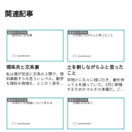
関連記事
店主のつぶやき
店主のつぶやき
理系夫と文系妻
土を耕しながらふと思った
こと
私は頭が完全に文系の人間で、理
科算数すらも危ういレベル。数学
年明けに久々に畑に行き、鍬を持
も理科も物理も、とにかく苦手。
って土を掘っていた。3月に新植
その分多少国語力は高い方だが、
するためのマルチの準備だ。ご存
最近は本当に活字を読まなくなっ
じの方も多いと思うが、マルチを
ているので理解力諸々落ちている
ひく機械をお持ちの方からすれば
店主のつぶやき
店主のつぶやき
のは否めない。大学受験は日本史
途方に暮れるような作業だ。使う
の丸暗記で乗り切ったといって
のは自身の肉体と鍬だけ。もちろ
も...
ん鍬の質などもあるかもしれな
い...