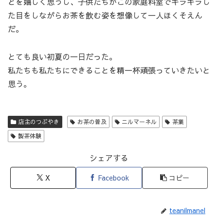
とを嬉しく思うし、子供たちがこの家庭科室でキラキラし
た目をしながらお茶を飲む姿を想像して一人ほくそえん
だ。
とても良い初夏の一日だった。
私たちも私たちにできることを精一杯頑張っていきたいと
思う。
店主のつぶやき
お茶の普及
ニルマーネル
茶業
製茶体験
シェアする
X
Facebook
コピー
teanilmanel