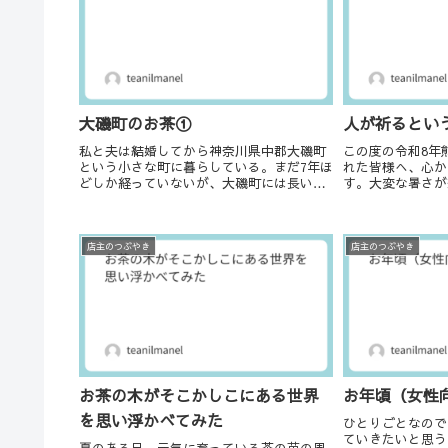
大磯町のお茶①
人が祈るとい
私と夫は結婚してから神奈川県中郡大磯町
この度の令和8年
という小さな町に暮らしている。まだ7年ほ
れた皆様へ、心か
どしか経っていないが、大磯町には長い長
す。大変な暑さが
い歴史があり、多くの首相、財界人、作
旧作業は、想像を
家、画家などが暮らしたり別荘を構えたり
存じます。被災さ
している。そんな方々とお茶との関係を調
症など健康面の無
べ始めたのが...
す。また、ご自...
店主のつぶやき
店主のつぶやき
お茶の木がそこかしこにある世界
お年頃（女性
を思い浮かべてみた
ひとりごとなので
ていきたいと思う
夏のある日、元気に育っている茶の苗の周