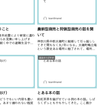
うこと
農耕型商売と狩猟型商売の話を聞
いて
熊本地震により被害に遭わ
らお見舞い申し上げま
神奈川県中郡大磯町に結婚して引っ越しし
続く中での避難生活や復
てきて間もなく丸7年になる。大磯町鴫立庵
絶するご苦労があるかと
という歴史ある場所に魅了されて、場所を
れた方々の安全と、熱中
お借りしてお茶会を始めた。その後コロナ
事を切に願っておりま
禍でお茶会は中止したのだが、当時の管理
店主のつぶやき
会社様よりありがたいことに少人数でのお
茶講座のご...
向け）
とある本の話
どうでもいい内容も書い
和紅茶界を騒がせている例の本の話。しば
。あまり嫌われない程度
らくずっともやもやしてきた。ここ数か