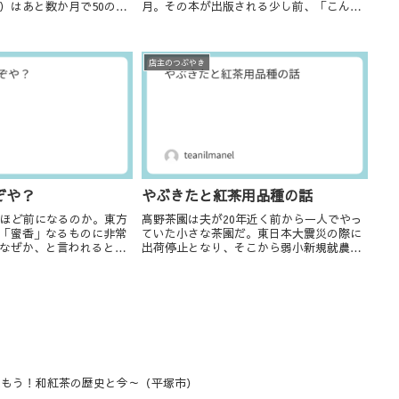
）はあと数か月で50の大
月。その本が出版される少し前、「こんな
いる。女性の皆様が誰し
本が出るらしいよ」と友人が教えてくれ
真っ最中で、まぁまぁし
た。そして「あなた、掲載されているよ」
は秋を迎える時に必ずひ
とも。寝耳に水の話だったので、本ってこ
うやって何も知ら...
店主のつぶやき
ぞや？
やぶきたと紅茶用品種の話
年ほど前になるのか。東方
髙野茶園は夫が20年近く前から一人でやっ
「蜜香」なるものに非常
ていた小さな茶園だ。東日本大震災の際に
なぜか、と言われるとよ
出荷停止となり、そこから弱小新規就農者
の頃SNSなどでもよくそ
の夫はどん底に落ちた。息も絶え絶えな状
からだと思う。当時（一
況を少し乗り越えた10年ほど前から、蒸し
主であったが、様々なお
製煎茶などより機材が少ないという(安易
な)理由...
飲もう！和紅茶の歴史と今～（平塚市）