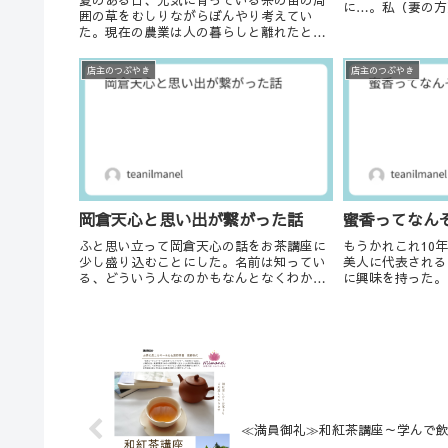
に…。私（妻の方
囲の草をむしりながらぼんやり考えてい
台に乗ろうとして
た。現在の農業は人の暮らしと離れたとこ
も通過する時期の
ろにあるなぁと。高度経済成長期などで都
んどい。ここ数年
市部の人口は急激に増え、今まで住宅地の
どい胃痛に...
店主のつぶやき
店主のつぶやき
周囲にある農地にも住宅が建ち町（街）が
形成されていく...
岡倉天心と思い出が繋がった話
蜜香ってなん
ふと思い立って岡倉天心の話をお茶講座に
もうかれこれ10
少し盛り込むことにした。名前は知ってい
美人に代表される
る、どういう人なのかもなんとなくわかっ
に興味を持った。
ている。でも実はあまり詳しくは知らな
くわからない。そ
い。早速本を図書館で借りてきて読み、動
の言葉を見かけた
画などもいくつか見てみた。彼は横浜とい
応）紅茶専門店店
う地で、早くか...
茶を飲む...
≪満員御礼≫和紅茶講座～学んで