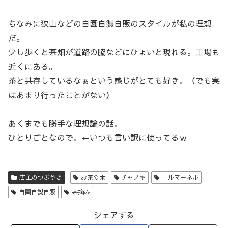
ちなみに狭山などの自園自製自販のスタイルが私の理想
だ。
少し歩くと茶畑が道路の脇などにひょいと現れる。工場も
近くにある。
茶と共存しているなぁという感じがとても好き。（でも実
はあまり行ったことがない）
あくまでも勝手な理想論の話。
ひとりごとなので。←いつも言い訳に使ってるｗ
店主のつぶやき
お茶の木
チャノキ
ニルマーネル
自園自製自販
茶摘み
シェアする