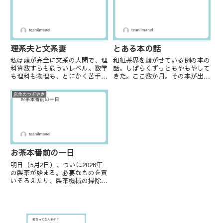
らになる。というのも、私の家は
き合いもある。一方、失敗も多く
全くお茶を飲まない家庭だった...
してきた。痛い思いは人より...
理系夫と文系妻
とある本の話
私は頭が完全に文系の人間で、理
和紅茶界を騒がせている例の本の
科算数すらも危ういレベル。数学
話。しばらくずっともやもやして
も理科も物理も、とにかく苦手。
きた。ここ数か月。その本が出版
その分多少国語力は高い方だが、
される少し前、「こんな本が出る
最近は本当に活字を読まなくなっ
らしいよ」と友人が教えてくれ
店主のつぶやき
ているので理解力諸々落ちている
た。そして「あなた、掲載されて
のは否めない。大学受験は日本史
いるよ」とも。寝耳に水の話だっ
の丸暗記で乗り切ったといって
たので、本ってこうやって何も知
も...
ら...
お茶本番前の一日
明日（5月2日）、ついに2026年
の製茶が始まる。必要なものを買
いそろえたり、製茶機械の掃除、
メンテナンス、畑の整備、蔓取
り、筍取り…※筍取りに関しては
竹林が隣にあるような畑の方には
ご理解いただけると思うが、茶畑
の中にもぐいぐい出てきてしま...