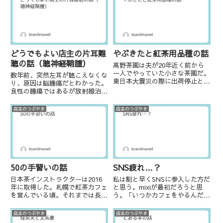
話をまるで自分で体験したことの
でもない風景だろうが、チャノキ
ように話せる人がうらやましいこ
に...
ともあります。そして論理的に
話...
やぶきたと紅茶用品種の話
どうでもよい店主の片耳難
聴の話（聴神経鞘腫）
髙野茶園は夫が20年近く前から
一人でやっていた小さな茶園だ。
数年前、突然左耳が聴こえなくな
東日本大震災の際に出荷停止とな
り、原因は脳腫瘍だとわかった。
り、そこから弱小新規就農者の夫
良性の腫瘍ではあるが放射線治療
はどん底に落ちた。息も絶え絶え
を受けられる3㎝は超えていて、
な状況を少し乗り越えた10年ほ
脳幹や小脳を圧迫している。結局
店主のつぶやき
店主のつぶやき
ど前から、蒸し製煎茶などより機
外科手術を受けることになった。
材が少ないという(安易な)理由...
偶然にもこの「聴神経鞘腫」とい
うものに詳しい先生をご紹介い
た...
50の手習いの話
SNS疲れ…？
日本茶インストラクターは2016
私は割と早くSNSに参入した方だ
年に取得した。札幌で紅茶カフェ
と思う。mixiが最初だろうと思
を営んでいる頃。それまでは長ら
う。「いつかカフェをやるんだ」
く紅茶界隈だったが、急に日本茶
と喚き散らしていた。応援してく
方面への視野が広がったのは日本
ださる方が現れたり、そこから出
店主のつぶやき
店主のつぶやき
茶インストラクターを取得してか
会って今も近しい職種の人との付