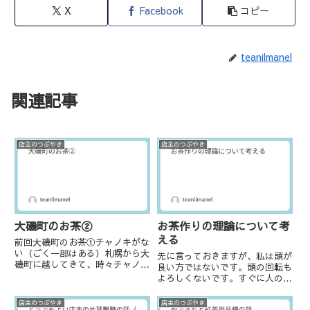
X
Facebook
コピー
teanilmanel
関連記事
店主のつぶやき
店主のつぶやき
大磯町のお茶②
お茶作りの理論について考
える
前回大磯町のお茶①チャノキがな
い（ごく一部はある）札幌から大
先に言っておきますが、私は頭が
磯町に越してきて、時々チャノキ
良い方ではないです。頭の回転も
が生垣代わりに植えられていた
よろしくないです。すぐに人の話
り、庭に1本だけ植えていたりす
が理解できず、うーん？となるこ
るところをいくつか見つけて嬉し
とも多々あります。人から聞いた
店主のつぶやき
店主のつぶやき
くなった。茶処では面白くもなん