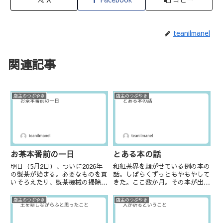
teanilmanel
関連記事
店主のつぶやき
店主のつぶやき
お茶本番前の一日
とある本の話
明日（5月2日）、ついに2026年
和紅茶界を騒がせている例の本の
の製茶が始まる。必要なものを買
話。しばらくずっともやもやして
いそろえたり、製茶機械の掃除、
きた。ここ数か月。その本が出版
メンテナンス、畑の整備、蔓取
される少し前、「こんな本が出る
り、筍取り…※筍取りに関しては
らしいよ」と友人が教えてくれ
店主のつぶやき
店主のつぶやき
竹林が隣にあるような畑の方には
た。そして「あなた、掲載されて
ご理解いただけると思うが、茶畑
いるよ」とも。寝耳に水の話だっ
の中にもぐいぐい出てきてしま...
たので、本ってこうやって何も知