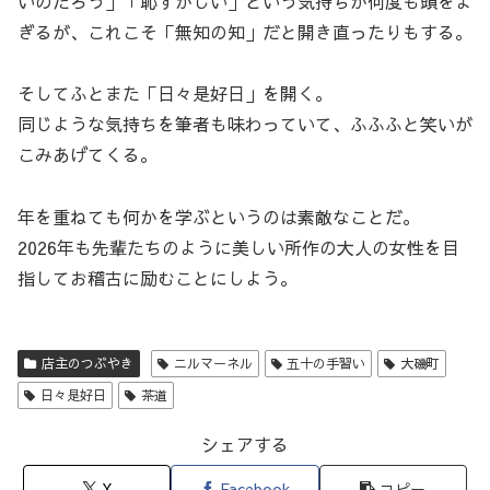
いのだろう」「恥ずかしい」という気持ちが何度も頭をよ
ぎるが、これこそ「無知の知」だと開き直ったりもする。
そしてふとまた「日々是好日」を開く。
同じような気持ちを筆者も味わっていて、ふふふと笑いが
こみあげてくる。
年を重ねても何かを学ぶというのは素敵なことだ。
2026年も先輩たちのように美しい所作の大人の女性を目
指してお稽古に励むことにしよう。
店主のつぶやき
ニルマーネル
五十の手習い
大磯町
日々是好日
茶道
シェアする
X
Facebook
コピー