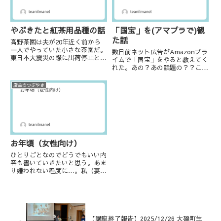
の...
厳...
やぶきたと紅茶用品種の話
「国宝」を(アマプラで)観
た話
髙野茶園は夫が20年近く前から
一人でやっていた小さな茶園だ。
数日前ネット広告がAmazonプラ
東日本大震災の際に出荷停止とな
イムで「国宝」をやると教えてく
り、そこから弱小新規就農者の夫
れた。あの？あの話題の？？こん
はどん底に落ちた。息も絶え絶え
なに早く？！Amazonプライム会
な状況を少し乗り越えた10年ほ
員で良かったー！実は今もまだ他
店主のつぶやき
ど前から、蒸し製煎茶などより機
の方の感想とか何も見ていない。
材が少ないという(安易な)理由...
評論家の方のご意見も拝見してい
ない。まっさらな状態で...
お年頃（女性向け）
ひとりごとなのでどうでもいい内
容も書いていきたいと思う。あま
り嫌われない程度に…。私（妻の
方）はあと数か月で50の大台に
乗ろうとしている。女性の皆様が
誰しも通過する時期の真っ最中
で、まぁまぁしんどい。ここ数年
は秋を迎える時に必ずひどい胃痛
に...
【講座終了報告】2025/12/26 大磯町生