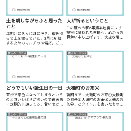
ら...
人が祈るということ
土を耕しながらふと思った
こと
この度の令和8年熊本地震により
被害に遭われた皆様へ、心からお
年明けに久々に畑に行き、鍬を持
見舞い申し上げます。大変な暑さ
って土を掘っていた。3月に新植
が続く中での避難生活や復旧作業
するためのマルチの準備だ。ご存
は、想像を絶するご苦労があるか
じの方も多いと思うが、マルチを
と存じます。被災された方々の安
ひく機械をお持ちの方からすれば
店主のつぶやき
店主のつぶやき
全と、熱中症など健康面の無事を
途方に暮れるような作業だ。使う
切に願っております。また、ご
のは自身の肉体と鍬だけ。もちろ
自...
ん鍬の質などもあるかもしれな
い...
大磯町のお茶④
どうでもいい誕生日の一日
前回まで…大磯町のお茶①大磯町
茶渋で茶色になってしまうという
のお茶②大磯町のお茶③大磯のお
のと食いしばりが強いので歯医者
茶④、とタイトルを書いたものの
に定期的に通ってる。若い頃は
実は何も進展がない…一応方向を
「痛くもないのに3ヶ月に一度な
考えているのが、❶杉崎仙吉と交
んて通えるか（怒）」とか言って
店主のつぶやき
店主のつぶやき
流のある方々方面寺坂辺りでご活
たけど、ここ数年は大人しく３ヶ
躍なさっていた他の農家や活動家
月ごとの定期検診に通ってる。1
などから探っていく。杉崎仙吉
年で４回の定期健診、金銭的には