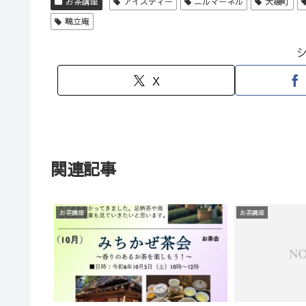
お茶講座
アイスティー
ニルマーネル
大磯町
鴫立庵
X
関連記事
お茶講座
お茶講座