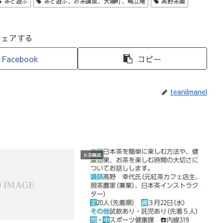
茶と遊ぶ
茶と遊ぶ、お茶講座、大磯町、鴫立庵
髙野茶園
シェアする
Facebook
コピー
teanilmanel
お茶講座