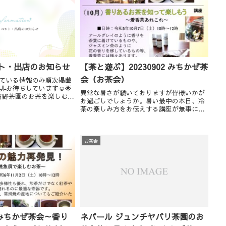
ント・出店のお知らせ
【茶と遊ぶ】20230902 みちかぜ茶
会（お茶会）
ている情報のみ順次掲載
非お待ちしています☺🌟
異常な暑さが続いておりますが皆様いかが
子と髙野茶園のお茶を楽しむ会
お過ごしでしょうか。暑い最中の本日、冷
月25日(火) 13時～14時
茶の楽しみ方をお伝えする講座が無事に終
00円(髙野茶園のお茶各種
了しました。ひとつの煎茶を様々な方法で
..
冷茶にし、味や香りの違いを感じていただ
けたかと思います。毎回盛りだくさんにな
り過ぎてしま...
お茶会
みちかぜ茶会～香り
ネパール ジュンチヤバリ茶園のお