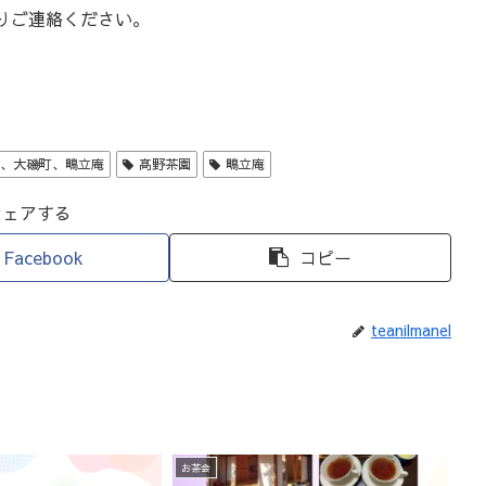
りご連絡ください。
座、大磯町、鴫立庵
髙野茶園
鴫立庵
シェアする
Facebook
コピー
teanilmanel
お茶会