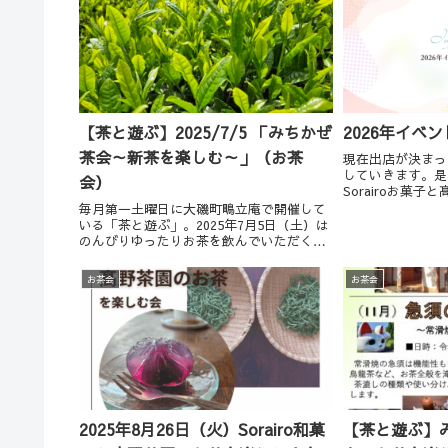
【茶と遊ぶ】2025/7/5 「みちかぜ
2026年イベ
茶会～新茶を楽しむ～」（お茶
現在出店が決まっ
していきます。是
会）
Sorairoお菓
（葉山）2026年8
毎月第一土曜日に大磯町鴫立庵で開催して
半 ■参加費：35
いる「茶と遊ぶ」。2025年7月5日（土）は
＋Sorairo特製お菓.
のんびりゆったりお茶を飲んでいただく
「みちかぜ茶会」を行います。ドレスコー
ドもありません。お気軽にお立ち寄りくだ
お茶会
お茶会
さい。
2025年8月26日（火）Sorairo和菓
【茶と遊ぶ】