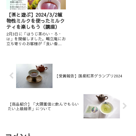
【茶と遊ぶ】2024/3/2植
物性ミルクを使ったミルク
ティを楽しもう（講座）
2月3日に「ほうじ茶のい・ろ・
は」を開催しました。鴫立庵にお
立ち寄りのお客様が「良い香
り！」とお声掛けくださり、また
作ったお茶を飲み比べていただい
て楽しい時間を過ごしました。ご
参加いただいた皆様ありがとうご
ざいました。3月2日の茶と遊ぶ
講座...
【受賞報告】国産紅茶グランプリ2024
【商品紹介】「大隈重信に飲んでもらい
たい上級緑茶」について