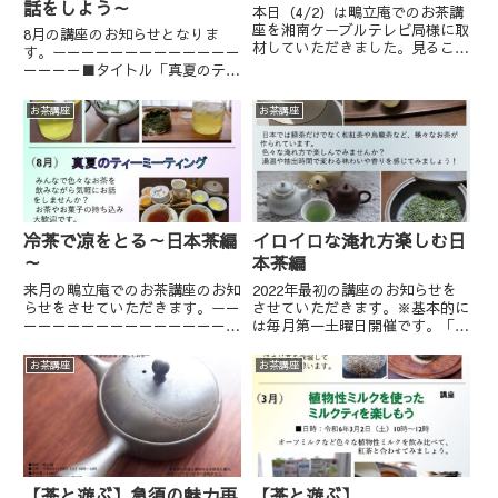
話をしよう～
本日（4/2）は鴫立庵でのお茶講
座を湘南ケーブルテレビ局様に取
8月の講座のお知らせとなりま
材していただきました。見ること
す。ー－－－－－－－－－－－－
ができる環境にある方は是非ご笑
－－－－■タイトル「真夏のティ
覧ください。ー－－－－－－－－
ーミーティング～お茶を飲みなが
－－－－－－－－－【ワイド情報
らお茶の話をしよう～」■日時：
お茶講座
お茶講座
湘南館放映日】■湘南チャンネル
2022年8月6日（土）10時～12時
（CATV002ch）の方初...
※基本的に毎月第一土曜日■参加
費：2000円（お茶、菓...
冷茶で凉をとる～日本茶編
イロイロな淹れ方楽しむ日
～
本茶編
来月の鴫立庵でのお茶講座のお知
2022年最初の講座のお知らせを
らせをさせていただきます。ー－
させていただきます。※基本的に
－－－－－－－－－－－－－－－
は毎月第一土曜日開催です。「イ
－■タイトル「冷茶で凉をとる～
ロイロな淹れ方楽しむ日本茶編」
日本茶編～」■日時：2022年7月
そもそも「日本茶」というのは何
お茶講座
お茶講座
2日（土）10時～12時※基本的に
だろうというところから始まり、
毎月第一土曜日■参加費：2000
いくつかの日本茶を飲んでいただ
円（お茶、菓子、入庵...
きます。また、淹れ方などで変...
【茶と遊ぶ】急須の魅力再
【茶と遊ぶ】