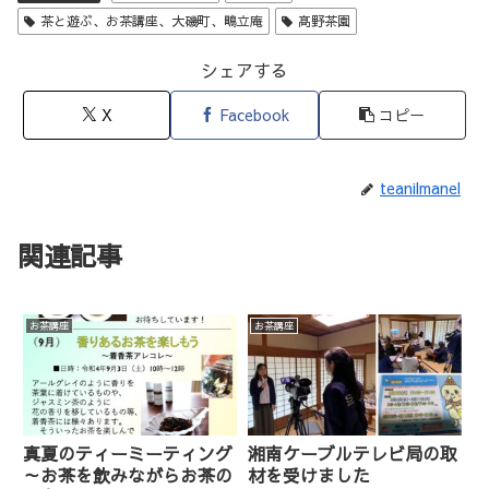
茶と遊ぶ、お茶講座、大磯町、鴫立庵
髙野茶園
シェアする
X
Facebook
コピー
teanilmanel
関連記事
お茶講座
お茶講座
真夏のティーミーティング
湘南ケーブルテレビ局の取
～お茶を飲みながらお茶の
材を受けました