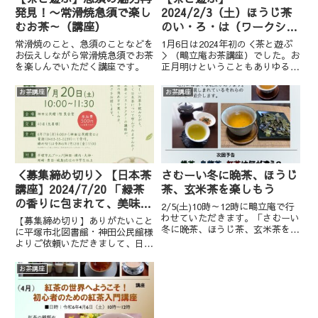
発見！〜常滑焼急須で楽し
2024/2/3（土）ほうじ茶
むお茶～（講座）
のい・ろ・は（ワークショ
ップ）
常滑焼のこと、急須のことなどを
1月6日は2024年初の＜茶と遊ぶ
お伝えしながら常滑焼急須でお茶
＞（鴫立庵お茶講座）でした。お
を楽しんでいただく講座です。
正月明けということもありゆるっ
とお茶会にさせていただき、皆様
と新年のお茶を楽しみました。
お茶講座
お茶講座
（こちらでのお知らせを失念して
おりました。失礼いたしまし
た。）2月3日の＜茶と遊ぶ＞の
お...
＜募集締め切り＞【日本茶
さむーい冬に晩茶、ほうじ
講座】2024/7/20 「緑茶
茶、玄米茶を楽しもう
の香りに包まれて、美味し
2/5(土)10時～12時に鴫立庵で行
い一杯を淹れるために」
わせていただきます。「さむーい
【募集締め切り】ありがたいこと
冬に晩茶、ほうじ茶、玄米茶を楽
（平塚市北図書館・神田公
に平塚市北図書館・神田公民館様
しもう」カフェイン少なめでほっ
よりご依頼いただきまして、日本
民館共催）
こりする味わいですので真冬には
茶講座の講師を務めさせていただ
ぴったりです♪感染者が拡大し、
くことになりました。※会場はお
お茶講座
まん防も出て、落ち着かない状況
隣の神田公民館集会室・調理室と
ですので、いつも以上に...
なります緑茶の様々なことをお伝
えし、実際に今年の新茶を飲ん
で...