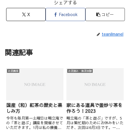
シェアする
X
Facebook
コピー
teanilmanel
関連記事
お茶講座
お茶摘み・製茶体験
国産（和）紅茶の歴史と楽
家にある道具で釜炒り茶を
しみ方
作ろう！2023
今年も毎月第一土曜日は鴫立庵で
鴫立庵の「茶と遊ぶ」ですが、5
の「茶と遊ぶ」講座を開催させて
月は繁忙期のためにお休みをいた
いただきます。1月は私の療養の
だき、次回は6月3日です。ー－