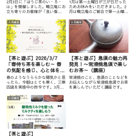
茶を飲みながら～」（講
2月3日に「ほうじ茶のい・ろ・
1月は第一土曜日が三が日だった
座）
は」を開催しました。鴫立庵にお
ためお休みをいただきました。2
立ち寄りのお客様が「良い香
月は鴫立庵のご都合で第一土曜日
り！」とお声掛けくださり、また
ではなく第二土曜日での開催で
作ったお茶を飲み比べていただい
す。まだ年が明けたばかりの感覚
お茶講座
お茶講座
て楽しい時間を過ごしました。ご
が残りつつも2月のお知らせで
参加いただいた皆様ありがとうご
す。※1月31日現在残席1ですタ
ざいました。3月2日の茶と遊ぶ
イトル：「大磯の偉人たちのティ
講座...
ー...
【茶と遊ぶ】2026/3/7
【茶と遊ぶ】急須の魅力再
「春待ち茶を楽しむ～ 春
発見！〜常滑焼急須で楽し
の気配を感じ、心と体を整
むお茶～（講座）
えよう～」（お茶会＋少し
春のようなうららかな陽気かと思
常滑焼のこと、急須のことなどを
講座）
ったら、今朝はとても寒く、三寒
お伝えしながら常滑焼急須でお茶
四温を実感中の昨今です。3月頭
を楽しんでいただく講座です。
の気忙しい時期ですので、講座を
少し軽めにしてお茶をじっくりと
お茶講座
味わう時間を多く設けたいと思っ
ています。タイトル：「春待ち茶
を楽しむ～ 春の気配を感じ、
心...
【茶と遊ぶ】