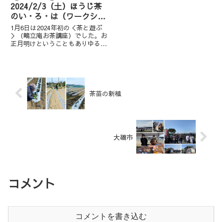
2024/2/3（土）ほうじ茶
のい・ろ・は（ワークショ
ップ）
1月6日は2024年初の＜茶と遊ぶ
＞（鴫立庵お茶講座）でした。お
正月明けということもありゆるっ
とお茶会にさせていただき、皆様
と新年のお茶を楽しみました。
（こちらでのお知らせを失念して
おりました。失礼いたしまし
た。）2月3日の＜茶と遊ぶ＞の
お...
茶苗の新植
大磯市
コメント
コメントを書き込む