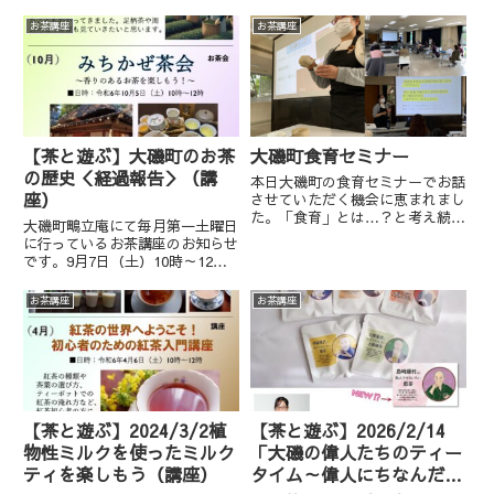
ためお休みを頂戴しておりました
－－－－－－－－－－－－－－－
ため、2月よりスタートです。ー
■タイトル「家にある道具で釜炒
お茶講座
お茶講座
ーーーーーーーーーーーーーー■
り茶を作ろう！2023」■日時：
タイトル「国産（和）紅茶の歴史
2023年6月3日（土）10時〜12
と楽しみ方」■日時：2023年...
時・13時～15時（各...
【茶と遊ぶ】大磯町のお茶
大磯町食育セミナー
の歴史＜経過報告＞（講
本日大磯町の食育セミナーでお話
座）
させていただく機会に恵まれまし
た。「食育」とは…？と考え続
大磯町鴫立庵にて毎月第一土曜日
け、色々盛りだくさんな内容にな
に行っているお茶講座のお知らせ
ってしまいましたが、皆様喜んで
です。9月7日（土）10時～12時
くださったようで安心しました。
は「大磯町のお茶の歴史＜経過報
帰り際、参加くださった若いお母
告＞」です。
お茶講座
お茶講座
様が（今回は託児があったため）
久...
【茶と遊ぶ】2024/3/2植
【茶と遊ぶ】2026/2/14
物性ミルクを使ったミルク
「大磯の偉人たちのティー
ティを楽しもう（講座）
タイム～偉人にちなんだお