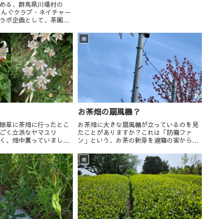
手伝いしていただきました。お手伝いいた
める、群馬県川場村の
だいた皆様、ありがとうございました！
きんぐクラブ・ネイチャー
ラボ企画として、茶園で
ただき、そのまま畑で摘
で釜炒り茶に仕上げ、試
畑
くという企画を行いまし
お茶畑の扇風機？
除草に茶畑に行ったとこ
お茶畑に大きな扇風機が立っているのを見
ごく立派なヤマユリ
たことがありますか？これは「防霜ファ
く、畑中薫っていまし
ン」という、お茶の新芽を遅霜の害から守
るための装置です。お茶の新芽が遅霜にあ
うと芽が死んでしまい摘めなくなってしま
畑
います。そのため、気温が下がるとセンサ
ーが感知して、...