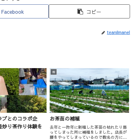
Facebook
コピー
teanilmanel
畑
ラブとのコラボ企
お茶苗の補植
釜炒り茶作り体験を
去年と一昨年に新植した茶苗の枯れたり弱
ってしまった所に補植をしました。店長が
。
腰をやってしまっているので数名の方にお