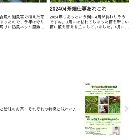
202404茶畑仕事あれこれ
台風の潮風害で植えた茶
2024年もあっという間に4月が終わりそう
まったので、今年は守り
ですね。3月には枯れてしまった苗を新しい
周りに防風ネット設置。
苗に植え替えを主にしていました。4月に入
めソルゴーを撒きました
ってからは急激に草が伸び始めるので、草
H にすべく硫黄を撒いた
払い、草取り、芽の状態をチェックしてい
育ちませんでした。かわ
ます。また、半ばには有志にお集まりいた
だき...
と旨味のお茶～それぞれの特徴と味わい方～