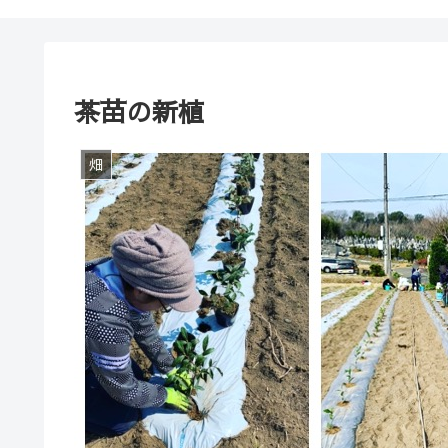
茶苗の新植
畑