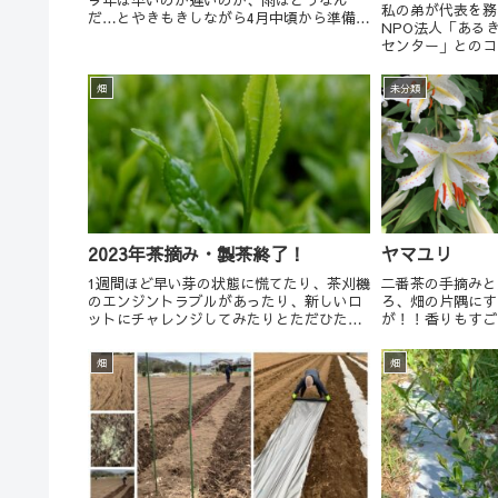
私の弟が代表を務
だ…とやきもきしながら4月中頃から準備を
NPO法人「ある
進め、今年は5月2日に初摘採、3日に製茶
センター」とのコ
となりました。ありがたいことになんとか
お茶摘みをしてい
天気はもち、期間中毎日摘採と製茶を繰り
んだ芽を聖茶体験
返すことが...
畑
未分類
飲までしていただ
た。 参加さ...
2023年茶摘み・製茶終了！
ヤマユリ
1週間ほど早い芽の状態に慌てたり、茶刈機
二番茶の手摘みと
のエンジントラブルがあったり、新しいロ
ろ、畑の片隅にす
ットにチャレンジしてみたりとただひたす
が！！香りもすご
らお茶と向き合った新茶期が終了！しかし
た！
あっという間の数日間他の農家さんからす
畑
畑
れば比較できないほど少ない仕事量です
が、ひとまず...