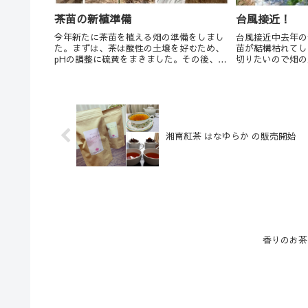
茶苗の新植準備
台風接近！
今年新たに茶苗を植える畑の準備をしまし
台風接近中去年の
た。まずは、茶は酸性の土壌を好むため、
苗が結構枯れてし
pHの調整に硫黄をまきました。その後、よ
切りたいので畑の
く耕運してマルチをはります。マルチには
畝間には防風のた
防草や保水などの効果があります。３月に
が、茶に適するp
は購入した茶苗が届き、自分達で挿木した
ためかソルゴーが
苗も含め、...
りに奥の手...
湘南紅茶 はなゆらか の販売開始
香りのお茶