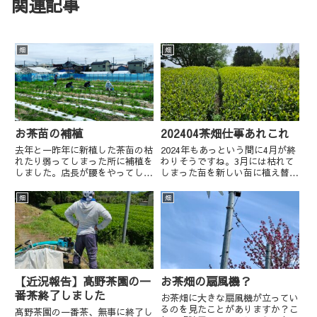
関連記事
畑
畑
お茶苗の補植
202404茶畑仕事あれこれ
去年と一昨年に新植した茶苗の枯
2024年もあっという間に4月が終
れたり弱ってしまった所に補植を
わりそうですね。3月には枯れて
しました。店長が腰をやってしま
しまった苗を新しい苗に植え替え
っているので数名の方にお手伝い
を主にしていました。4月に入っ
していただきました。お手伝いい
てからは急激に草が伸び始めるの
畑
畑
ただいた皆様、ありがとうござい
で、草払い、草取り、芽の状態を
ました！
チェックしています。また、半ば
には有志にお集まりいただき...
【近況報告】髙野茶園の一
お茶畑の扇風機？
番茶終了しました
お茶畑に大きな扇風機が立ってい
るのを見たことがありますか？こ
髙野茶園の一番茶、無事に終了し