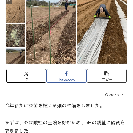
畑
X
Facebook
コピー
2022.01.30
今年新たに茶苗を植える畑の準備をしました。
まずは、茶は酸性の土壌を好むため、pHの調整に硫黄を
まきました。