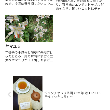
1週間ほど早い芽の状態に慌てた
ので、今年は守り切りたいので畑
り、茶刈機のエンジントラブルが
の周りに防風ネット設置。畝間に
あったり、新しいロットにチャレ
は防風のためソルゴーを撒きまし
ンジしてみたりとただひたすらお
たが、茶に適するpH にすべく硫
茶と向き合った新茶期が終了！し
未分類
黄を撒いたためかソルゴーが育ち
かしあっという間の数日間他の農
ませんでした。かわりに奥の手...
家さんからすれば比較できないほ
ど少ない仕事量ですが、ひとま
ず...
ヤマユリ
二番茶の手摘みと除草に茶畑に行
ったところ、畑の片隅にすごく立
派なヤマユリが！！香りもすご
く、畑中薫っていました！
ジュンチヤバリ茶園 2021年 秋 HRHT～
月代（つきしろ）～