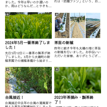
れは「防霜ファン」という、お茶
ました。今年は早いのか遅いの
の新芽を遅霜の害から守るための
か、雨はどうなんだ…とやきもき
装置です。お茶の新芽が遅霜にあ
しながら4月中頃から準備を進
うと芽が死んでしまい摘めなくな
め、今年は5月2日に初摘採、3日
畑
畑
ってしまいます。そのため、気温
に製茶となりました。ありがたい
が下がるとセンサーが感知し
ことになんとか天気はもち、期間
て、...
中毎日摘採と製茶を繰り返すこと
が...
2024年5月一番茶終了しま
茶苗の新植
した！
昨年に続き今年も大磯の畑に茶苗
の新植を行いました。お手伝いい
先日5月12日に一番茶の製茶が終
ただいた皆様、ありがとうござい
了しました。3月から大磯町の新
ました。昨年は海の近くゆえ台風
植茶園での捕植準備から始まり、
の時の潮風害や冬の乾燥害で苦戦
南足柄の茶畑の筍との戦い、お茶
しましたが、今年はなんとかうま
刈り前の蔓取り、お茶を刈っては
畑
畑
く育てていきたいと思います。
製茶を繰り返し、ようやく一旦終
了です。当園（髙野茶園）は非常
に規模の小さい兼業茶農家では...
台風接近！
2023年茶摘み・製茶終
了！
台風接近中去年の台風の潮風害で
植えた茶苗が結構枯れてしまった