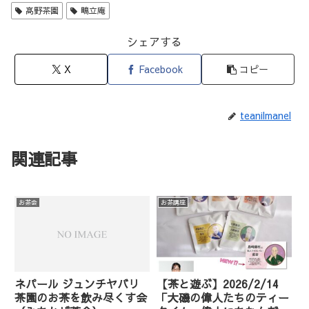
髙野茶園
鴫立庵
シェアする
X
Facebook
コピー
teanilmanel
関連記事
お茶会
お茶講座
ネパール ジュンチヤバリ
【茶と遊ぶ】2026/2/14
茶園のお茶を飲み尽くす会
「大磯の偉人たちのティー