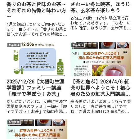
香りのお茶と旨味のお茶～
さむーい冬に晩茶、ほうじ
それぞれの特徴と味わい方
茶、玄米茶を楽しもう
～
2/5(土)10時～12時に鴫立庵で行
わせていただきます。「さむーい
4月の講座についてご案内いたし
冬に晩茶、ほうじ茶、玄米茶を楽
ます。■タイトル「香りのお茶と
しもう」カフェイン少なめでほっ
旨味のお茶～それぞれの特徴と味
こりする味わいですので真冬には
わい方～」■日時：2022年4月2
ぴったりです♪感染者が拡大し、
日（土）10時～12時※基本的に
お茶講座
お茶講座
まん防も出て、落ち着かない状況
毎月第一土曜日■参加費：2000
ですので、いつも以上に...
円（お茶、菓子、入庵料込）■お
申込み方法鴫立庵TEL...
2025/12/26【大磯町生涯
【茶と遊ぶ】2024/4/6 紅
学習課】ファミリー講座
茶の世界へようこそ！初心
「親子で学ぼう！お茶」
者のための紅茶入門講座
（講座）
ありがたいことに、大磯町生涯学
寒暖差がいよいよ激しくなって参
習課様企画のファミリー講座「親
りました。春が待ち遠しいです
子で学ぼう！お茶」で講師を務め
ね。先週の土曜日に無事3月の
させていただくことになりまし
「植物性ミルクを使ったミルクテ
た。タイトル：ファミリー講座
ィを楽しもう」を終了しました。
お茶講座
「親子で学ぼう！お茶 」日時：
植物性ミルクの飲み比べから、植
2025年12月26日（金）10～12時
物性ミルクティの飲み比べをして
場所：大磯町図書館2階 ...
いただき皆様から感想をいただき