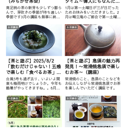
（みちかぜ茶会）
タイム～偉人にちなんだお
茶を飲みながら～」（講
南足柄の茶の新芽も少しずつ膨ら
1月は第一土曜日が三が日だった
座）
んで、芽吹きの季節が待ち遠しい
ためお休みをいただきました。2
季節です3月の講座も無事に終了
月は鴫立庵のご都合で第一土曜日
しました。実際に常滑焼急須を手
ではなく第二土曜日での開催で
にとっていただき、ご自分で淹れ
す。まだ年が明けたばかりの感覚
お茶講座
お茶講座
たお茶をたっぷり楽しんでいただ
が残りつつも2月のお知らせで
きましたさてあっという間に鴫立
す。※1月31日現在残席1ですタ
庵のお茶講座、4月のお知らせ
イトル：「大磯の偉人たちのティ
で...
ー...
【茶と遊ぶ】2025/8/2
【茶と遊ぶ】急須の魅力再
「飲むだけじゃない！五感
発見！〜常滑焼急須で楽し
で楽しむ「食べるお茶」の
むお茶～（講座）
魅力」（講座）
台風5号も過ぎ去り、いよいよ関
常滑焼のこと、急須のことなどを
東も梅雨明けでしょうか。今年も
お伝えしながら常滑焼急須でお茶
酷暑がやってきますね。。8月の
を楽しんでいただく講座です。
お茶講座のお知らせです。キャン
セルが出ています。直前まで受付
お茶講座
お茶講座
させていただきますのでご一報く
ださい。日時：2025年8月2日
（土）10～12時※基本的に...