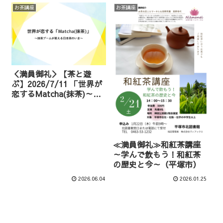
お茶講座
お茶講座
＜満員御礼＞【茶と遊
ぶ】2026/7/11 「世界が
恋するMatcha(抹茶)～抹
茶ブームが変える日本茶
のいま～」（講座）
≪満員御礼≫和紅茶講座
～学んで飲もう！和紅茶
の歴史と今～（平塚市）
2026.06.04
2026.01.25