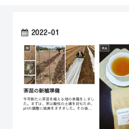
2022-01
畑
商品
茶苗の新植準備
今年新たに茶苗を植える畑の準備をしまし
た。まずは、茶は酸性の土壌を好むため、
pHの調整に硫黄をまきました。その後、
よく耕運してマルチをはります。マルチに
は防草や保水などの効果があります。３月
には購入した茶苗が届き、自分達で挿木し
た苗も含め、...