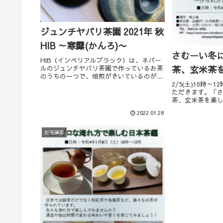
ジュンチヤバリ茶園 2021年 秋
HIB ～寒露(かんろ)〜
さむーい冬
HIB（インペリアルブラック）は、ネパー
茶、玄米茶
ルのジュンチヤバリ茶園で作っているお茶
のうちの一つで、焙煎がきいているのが特
徴の紅茶です。このロットのHIBは甘さと
2/5(土)10時
蜜香と香ばしさのバランスが凄く良く、か
ただきます。「
なりオススメです！販売開始しましたので
茶、玄米茶を楽
よろしけ...
でほっこりする
2022.01.28
ったりです♪感
て、落ち着かな
上に...
お茶講座