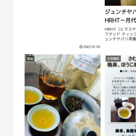
ジュンチヤバリ
HRHT～月
HRHT（ヒマラ
フテッド ティッ
ュンチヤバリ茶
い紅茶です。薔
2022.01.30
ルフレーバー、
感じる芳醇な香
ないです...
商品
お茶講座