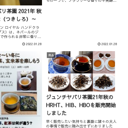
ちの一つで、フラワリーな香りの半発酵茶
です。今回は個性の異なる2ロットを半々
で仕入れて2種飲み比べセットにしまし
茶園 2021年 秋
た。もしよろしければ、HBOの華やかな香
代（つきしろ）～
りとキリッ...
ヤン ロイヤル ハンドクラ
プス）は、ネパールのジ
園で作られる非常に香り高
薇のような香りとマスカテ
2022.01.28
2022.01.28
少しメントール系の香りも
気があります。苦渋みは少
商品
ジュンチヤバリ茶園21年秋の
HRHT、HIB、HBOを販売開始
しました
早く販売したい気持ちと裏腹に諸々の大人
の事情で販売に踏み出せずにおりました