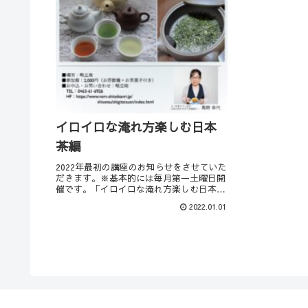
イロイロな淹れ方楽しむ日本
茶編
2022年最初の講座のお知らせをさせていた
だきます。※基本的には毎月第一土曜日開
催です。「イロイロな淹れ方楽しむ日本茶
編」そもそも「日本茶」というのは何だろ
2022.01.01
うというところから始まり、いくつかの日
本茶を飲んでいただきます。また、淹れ方
などで変...