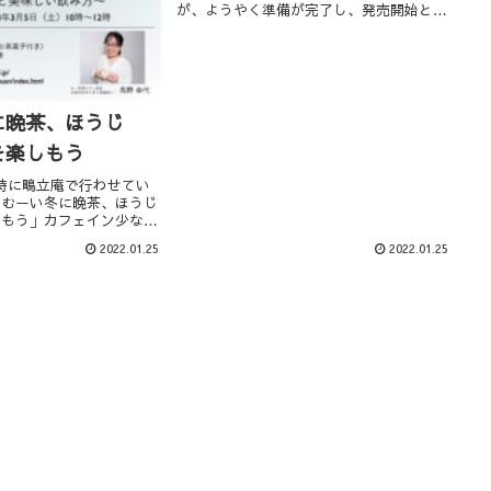
が、ようやく準備が完了し、発売開始とな
りました。・ニルマーネルとしてジュンチ
ヤバリ茶園のHIB、HBOは初めての販売に
なるかと思います。・詳しい説明はBASE
のショッ...
に晩茶、ほうじ
を楽しもう
～12時に鴫立庵で行わせてい
さむーい冬に晩茶、ほうじ
しもう」カフェイン少なめ
味わいですので真冬にはぴ
2022.01.25
2022.01.25
染者が拡大し、まん防も出
い状況ですので、いつも以