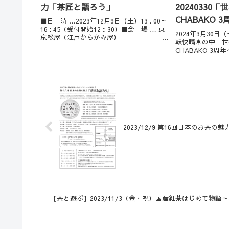
力「茶匠と語ろう」
20240330
CHABAKO
■日 時 …2023年12月9日（土）13 : 00～
16 : 45（受付開始12：30）■会 場 … 東
旅」
2024年3月30
京松屋（江戸からかみ屋） 東
転快晴☀️の中「
京都台東区東上野6-1-3 東京松屋UNITY・
CHABAKO 3
４F■参加費 …2,000円（会員） 2,50...
磯町で開催されま
ド協会の先輩お二
マーネル店主・妻）
2023/12/9 第16回日本のお茶
【茶と遊ぶ】2023/11/3（金・祝）国産紅茶はじめて物