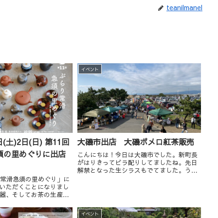
teanilmanel
イベント
日(土)2日(日) 第11回
大磯市出店 大磯ポメロ紅茶販売
須の里めぐりに出店
こんにちは！今日は大磯市でした。新町長
がはりきってビラ配りしてましたね。先日
解禁となった生シラスもでてました。うち
は久しぶりにアッセンブルさんブースにて
り常滑急須の里めぐり」に
間借りで試飲販売しております♪今年も基
いただくことになりまし
本的には毎月大磯市に出る予定ですので機
器、そしてお茶の生産者
会があればぜ...
ことがとても楽しみで
客様との会話も楽しく
イベント
て一緒に散歩しちゃった