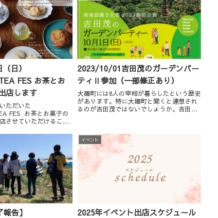
8日（日）
2023/10/01吉田茂のガーデンパー
TEA FES お茶とお
ティⅡ参加（一部修正あり）
に出店します
大磯町には8人の宰相が暮らしたという歴史
があります。特に大磯町と聞くと連想され
いただいた
るのが吉田茂ではないでしょうか。吉田茂
TEA FES お茶とお菓子の
が住んでいた邸宅は2009年に原因不明の火
店させていただけること
災により焼失してしまいましたが、当時の
敵な出店者の方たちがた
ままに再現され今も見ることができます。
も大変楽しませていただ
この「...
イベント
かなり期待大です。こち
了報告】
2025年イベント出店スケジュール