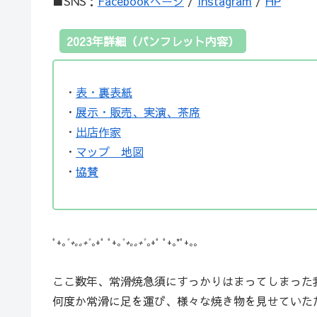
■SNS：
Facebookページ
/
Instagram
/
HP
2023年詳細（パンフレット内容）
・
表・裏表紙
・
展示・販売、実演、茶席
・
出店作家
・
マップ 地図
・
協賛
ﾟ+｡
ﾟ+｡｡+ﾟ
｡+ﾟ ﾟ+｡
ﾟ+｡｡+ﾟ
｡+ﾟ ﾟ+｡*ﾟ+｡｡
ここ数年、常滑焼急須にすっかりはまってしまった
何度か常滑に足を運び、様々な焼き物を見せていた