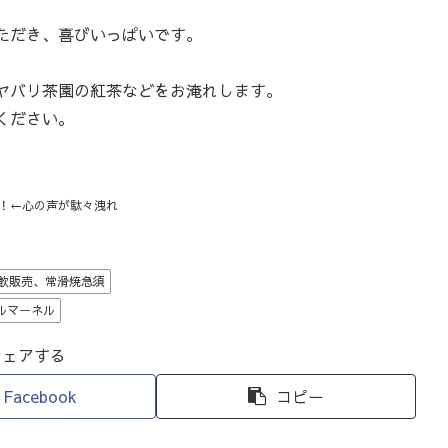
ただき、喜びいっぱいです。
ヤバリ茶園の紅茶などをお淹れします。
ください。
！
←心の声が駄々洩れ
飲販売、常滑焼急須
ルマーネル
シェアする
Facebook
コピー