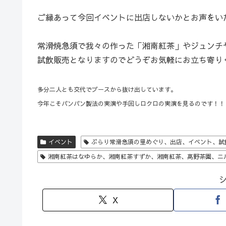
ご縁あって今回イベントに出店しないかとお声をい
常滑焼急須で我々の作った「湘南紅茶」やジュンチ
試飲販売となりますのでどうぞお気軽にお立ち寄り
多分二人とも交代でブースから抜け出しています。
今年こそパンパン製法の実演や手回しロクロの実演を見るのです！！
イベント
ぶらり常滑急須の里めぐり、出店、イベント、試
湘南紅茶はなゆらか、湘南紅茶すずか、湘南紅茶、髙野茶園、ニ
X