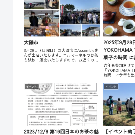
り。笑今年の湘...
大磯市
2025年9月2
YOKOHAMA 
3月20日（日曜日）の大磯市にAssembleさ
んが出店いたします。ニルマーネルのお茶
菓子の時間 
も試飲・販売いたしますので、お近くの方
はよろしければお立ち寄りいただけると嬉
昨年も参加させて
しいです。２年ぶりの大磯市、楽しみです
「YOKOHAMA 
ね！
時間」に今年も出
になりました。素
くさんで、私自身
イベント
イベント
きました。今年も
らのイベン...
2023/12/9 第16回日本のお茶の魅
【イベント終