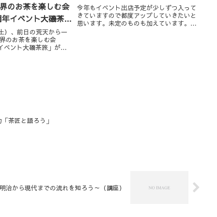
「世界のお茶を楽しむ会
今年もイベント出店予定が少しずつ入って
きていますので都度アップしていきたいと
 3周年イベント大磯茶
思います。未定のものも加えています。決
定しているものの詳細はリンク先へどう
日（土）、前日の荒天から一
ぞ。大磯市は現在アッセンブルさんのブー
世界のお茶を楽しむ会
スを間借りしての出店となっております。
周年イベント大磯茶旅」が大
参加可否につき...
した。NPO法人大磯ガイ
人と新人ガイド🔰（ニル
の三人のガイドで午...
の魅力「茶匠と語ろう」
語～明治から現代までの流れを知ろう～（講座）