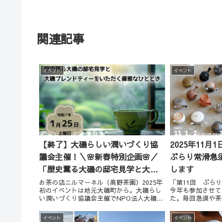
関連記事
イベント
イベント
【終了】大磯らしい潤いづくり協
2025年11月1
議会主催！＼🌸新春特別企画🌸／
ぶらり常滑急
「歴史薫る大磯の邸宅見学と大磯
します
ブレンドティーをいただく優雅な
お茶の店ニルマーネル（髙野茶園）2025年
「第11回 ぶら
初のイベントは地元大磯町から。大磯らし
今年も参加させて
ひととき」
い潤いづくり協議会主催でNPO法人大磯ガ
た。毎回急須や茶
イド協会とニルマーネルのコラボ企画で
の方とお話できる
す。大磯町を歩き、鴫立庵で偉人シリーズ
す。急須好きなお
イベント
イベント
と大磯銘菓を楽しんでいただきます。
て、店を抜け出し