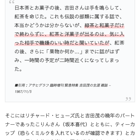
日本茶とお菓子の後、吉田さんは手を鳴らして、
紅茶を命じた。これも伝説の部類に属する話で、
本当かどうかは分からないが、
緑茶と和菓子だけ
で終わらずに、紅茶と洋菓子が出るのは、気に入
った相手で機嫌のいい時だと聞いていたが
、紅茶
の後、さらに「果物か何か…」までに話がはず
み、一時間の予定が二時間近くになってしまっ
た。
■引用：アサヒグラフ 臨時増刊 緊急特集 吉田茂の生涯 雑誌 –
1967/11/5
そこにはリチャード・ヒューズ氏と吉田茂の晩年のパート
ナーであったこりんさん（坂本喜代）とともに、ティーカ
ップ（恐らくミルクを入れているのが確認できます）とカ