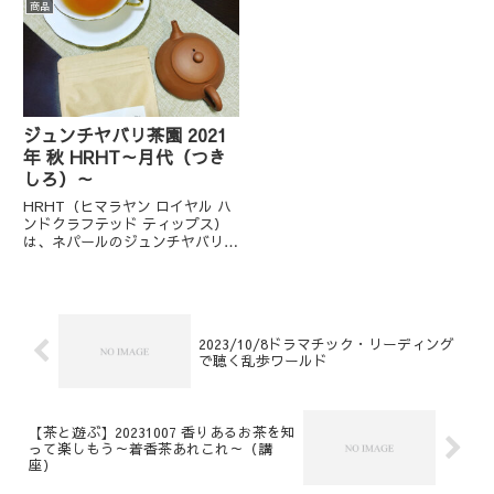
た。・ニルマーネルとしてジュン
商品
マラヤン ロイヤル ハンド クラフ
チヤバリ茶園のHIB、HBOは初
テッド チップ）ですが、...
めての販売になるかと思いま
す。・詳しい説明はBASEのショ
ッ...
ジュンチヤバリ茶園 2021
年 秋 HRHT～月代（つき
しろ）～
HRHT（ヒマラヤン ロイヤル ハ
ンドクラフテッド ティップス）
は、ネパールのジュンチヤバリ茶
園で作られる非常に香り高い紅茶
です。薔薇のような香りとマスカ
テルフレーバー、少しメントール
系の香りも感じる芳醇な香気があ
ります。苦渋みは少ないです...
2023/10/8ドラマチック・リーディング
で聴く乱歩ワールド
【茶と遊ぶ】20231007 香りあるお茶を知
って楽しもう～着香茶あれこれ～（講
座）