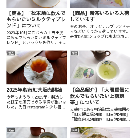
【商品】「松本順に飲んで
【商品】新茶いろいろ入荷
もらいたいミルクティブレ
しています
ンド」について
春のお茶、オリジナルブレンドテ
ィなどいくつか入荷しています。
2023年10月にこちらの「吉田茂
是非BASEショップにもお立ち寄
に飲んでもらいたいミルクティブ
りください。こちらの二種柑橘の
レンド」という商品を作り、その
ピールと紅茶がブレンドされたも
後「西行法師に捧ぐ 旅疲れを癒
のです。水出しや炭酸抽出など、
すほうじ茶（現西行法師に飲んで
商品
商品
これから暑くなる時期に最適で
もらいたいほうじ茶）」を2023
す。毎年ご好評いただいている
年12月に発売開始しました。大
ネ...
磯町にある明治記念大磯邸...
2025年湘南紅茶販売開始
【商品紹介】「大隈重信に
飲んでもらいたい上級緑
今年もようやく2025年に製造し
茶」について
た紅茶を販売できる準備が整いま
した。先日Instagramに少し書い
大磯町にある明治記念大磯邸園の
たのですが実は今年の春茶は萎凋
「旧大隈重信別邸・旧古河別邸」
が進まずに大変苦労しました。数
「陸奥宗光別邸跡・旧古河別邸」
名の方にお話を伺うと同様のこと
が2024年11月23日より一般公開
を仰っているので、そういう年な
されています。それに合わせ、
商品
商品
のでしょうか。「湘南...
（お茶の店ニルマーネル店主の趣