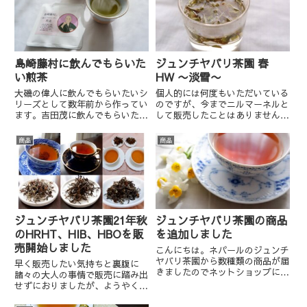
味で）「大隈重信に飲んでもらい
たい上級緑茶」を販売させて...
島崎藤村に飲んでもらいた
ジュンチヤバリ茶園 春
い煎茶
HW 〜淡雪〜
大磯の偉人に飲んでもらいたいシ
個人的には何度もいただいている
リーズとして数年前から作ってい
のですが、今までニルマーネルと
ます。吉田茂に飲んでもらいたい
して販売したことはありませんで
ミルクティブレンド西行法師に飲
した。 優しい爽やかさと出始め
んでもらいたいほうじ茶松本順に
の山菜のような仄かな苦味が、春
商品
商品
飲んでもらいたいミルクティブレ
一番の新芽で作られていることを
ンド伊藤博文に飲んでもらいたい
改めて感じさせます。 繊細さと
番茶大隈重信に飲んでもらいた
儚さが、ふわりふわりと舞う春
い...
の...
ジュンチヤバリ茶園21年秋
ジュンチヤバリ茶園の商品
のHRHT、HIB、HBOを販
を追加しました
売開始しました
こんにちは。ネパールのジュンチ
ヤバリ茶園から数種類の商品が届
早く販売したい気持ちと裏腹に
きましたのでネットショップにて
諸々の大人の事情で販売に踏み出
販売を開始しました。 まず、ジ
せずにおりましたが、ようやく準
ュンチヤバリ茶園と言ったらコレ
備が完了し、発売開始となりまし
という代表的な紅茶のHRHT（ヒ