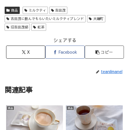
商品
ミルクティ
吉田茂
吉田茂に飲んでもらいたいミルクティブレンド
大磯町
旧吉田茂邸
紅茶
シェアする
X
Facebook
コピー
teanilmanel
関連記事
商品
商品