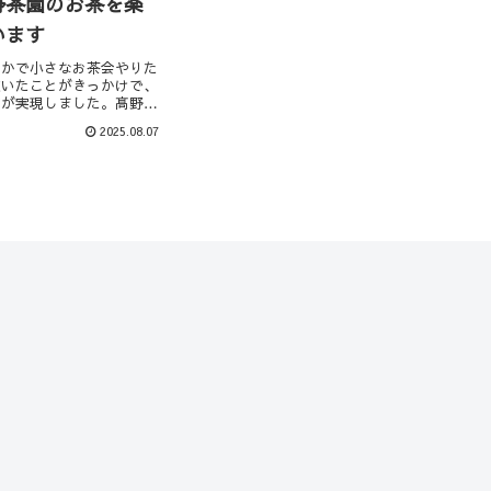
野茶園のお茶を楽
います
こかで小さなお茶会やりた
呟いたことがきっかけで、
ボが実現しました。髙野茶
大磯町と同じ海沿いの町、
2025.08.07
の地にあるSorairoさ
で小さなお茶会を開催させ