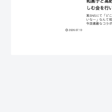
和菓子と髙
各種＋Sorairo特製お菓...
しむ会を行
某SNSにて「ど
いなー」なんて
今回素敵なコラ
園の基盤である
2026.07.13
葉山町。穏やかなこ
んの素敵なお店
てい...