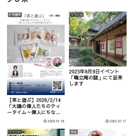
お茶講座
イベント
2025年8月9日イベント
「鴫立庵の謎」にて呈茶
します
【茶と遊ぶ】2026/2/14
「大磯の偉人たちのティ
ータイム～偉人にちなん
だお茶を飲みながら～」
2026.01.18
2025.07.17
（講座）
イベント
商品