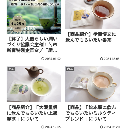
【商品紹介】伊藤博文に
【終了】大磯らしい潤い
飲んでもらいたい番茶
づくり協議会主催！＼🌸
新春特別企画🌸／「歴史
薫る大磯の邸宅見学と大
2025.01.02
2024.12.05
磯ブレンドティーをいた
だく優雅なひととき」
商品
商品
【商品紹介】「大隈重信
【商品】「松本順に飲ん
に飲んでもらいたい上級
でもらいたいミルクティ
緑茶」について
ブレンド」について
2024.12.05
2024.02.20