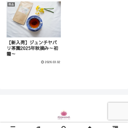
商品
【新入荷】ジュンチヤバ
リ茶園2025年秋摘み～初
霜～
2026.03.02