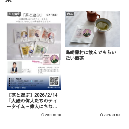
お茶講座
商品
島崎藤村に飲んでもらい
たい煎茶
【茶と遊ぶ】2026/2/14
「大磯の偉人たちのティ
ータイム～偉人にちなん
だお茶を飲みながら～」
2026.01.18
2026.01.09
（講座）