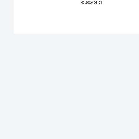
2026.01.09
んでもらいたいミルクティブレンド伊藤博
文に飲んでもらいたい番茶大隈重信に飲ん
でもらいたい...