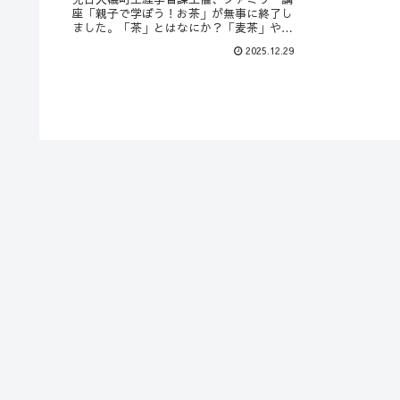
座「親子で学ぼう！お茶」が無事に終了し
ました。「茶」とはなにか？「麦茶」や
「ハーブティ」と「緑茶・紅茶・烏龍茶」
2025.12.29
は何が違う？茶はどうやって育っている？
などなど、クイズを交えながらお話をして
いきました。大...