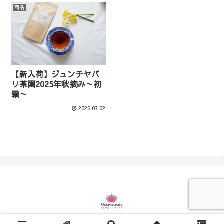
商品
【新入荷】ジュンチヤバ
リ茶園2025年秋摘み～初
霜～
2026.03.02