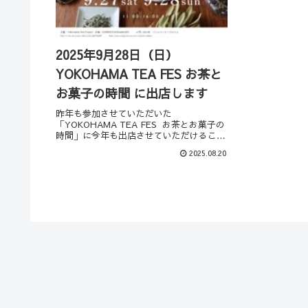
2025年9月28日（日）
YOKOHAMA TEA FES お茶と
お菓子の時間 に出店します
昨年も参加させていただいた
「YOKOHAMA TEA FES お茶とお菓子の
時間」に今年も出店させていただけること
になりました。素敵な出店者の方たちがた
2025.08.20
くさんで、私自身も大変楽しませていただ
きました。今年もかなり期待大です。こち
らのイベン...